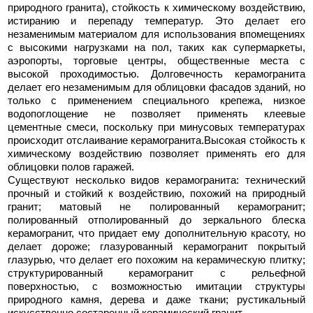
природного гранита), стойкость к химическому воздействию,
истиранию и перепаду температур. Это делает его
незаменимым материалом для использования впомещениях
с высокими нагрузками на пол, таких как супермаркеты,
аэропорты, торговые центры, общественные места с
высокой проходимостью. Долговечность керамогранита
делает его незаменимым для облицовки фасадов зданий, но
только с применением специального крепежа, низкое
водопоглощение не позволяет применять клеевые
цементные смеси, поскольку при минусовых температурах
происходит отслаивание керамогранита.Высокая стойкость к
химическому воздействию позволяет применять его для
облицовки полов гаражей.
Существуют несколько видов керамогранита: технический
прочный и стойкий к воздействию, похожий на природный
гранит; матовый не полированный керамогранит;
полированный отполированный до зеркального блеска
керамогранит, что придает ему дополнительную красоту, но
делает дороже; глазурованный керамогранит покрытый
глазурью, что делает его похожим на керамическую плитку;
структурированный керамогранит с рельефной
поверхностью, с возможностью имитации структуры
природного камня, дерева и даже ткани; рустикальный
искусственно состаренный керамический гранит.