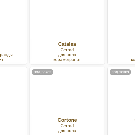
Catalea
Cerrad
еранды
для пола
ит
керамогранит
к
под заказ
под заказ
e
Cortone
Cerrad
для пола