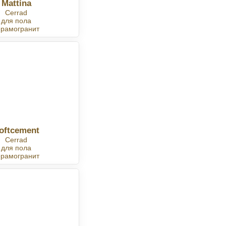
Mattina
Cerrad
для пола
ерамогранит
oftcement
Cerrad
для пола
ерамогранит