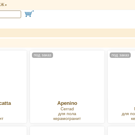
АЖ
под заказ
под заказ
catta
Apenino
a
Cerrad
для пола
для по
ит
керамогранит
к