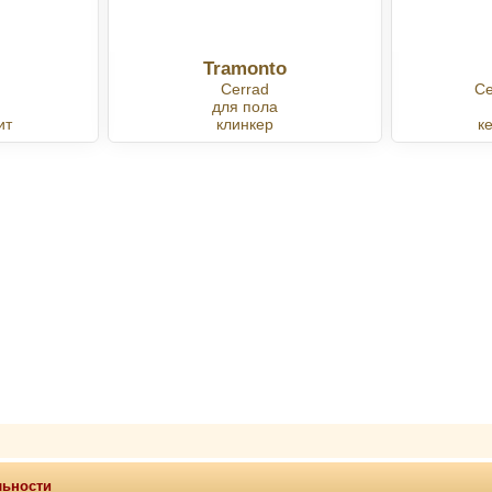
Tramonto
Cerrad
Ce
для пола
ит
клинкер
к
льности