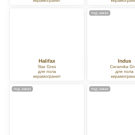
керамогранит
керамогран
под заказ
Halifax
Indus
Star Gres
Ceramika Gr
для пола
для пола
керамогранит
керамогран
под заказ
под заказ