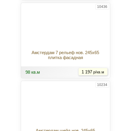
10436
Амстердам 7 рельеф нов. 245x65
плитка фасадная
Купить
98 кв.м
1 197
р/кв.м
10234
Амстердам шейд нов. 245x65