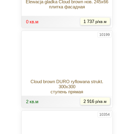
Elewacja gladka Cloud brown нов. 245x66
плитка фасадная
Купить
0 кв.м
1 737
р/кв.м
10199
Cloud brown DURO ryflowana strukt.
300x300
ступень прямая
Купить
2 кв.м
2 916
р/кв.м
10354