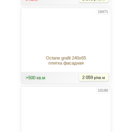
10471
Octane grafit 240x65
плитка фасадная
Купить
>500 кв.м
2 059
р/кв.м
10190